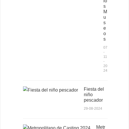
lo
s
M
u
s
e
o
s
07
-
11
-
20
24
Fiesta del
niño
pescador
29-08-2024
Metr