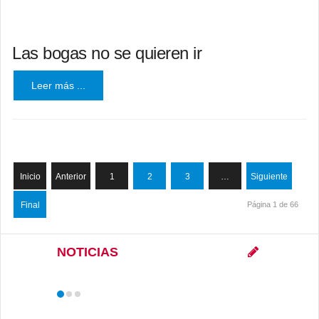
Las bogas no se quieren ir
Leer más ...
Inicio
Anterior
1
2
3
…
Siguiente
Final
Página 1 de 66
NOTICIAS