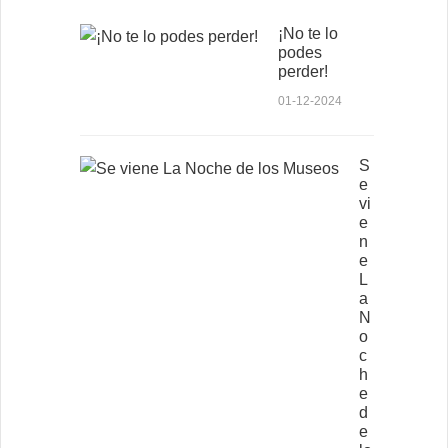
¡No te lo
podes
perder!
01-12-2024
S
e
vi
e
n
e
L
a
N
o
c
h
e
d
e