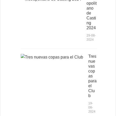
opolit
ano
de
Casti
ng
2024
29-08-
2024
Tres
nue
vas
cop
as
para
el
Clu
b
19-
08-
2024