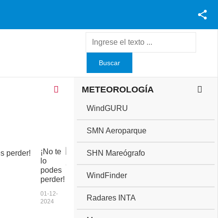
Facebook
Youtube
Twitter
Instagram
METEOROLOGÍA
WindGURU
SMN Aeroparque
¡No te
C
SHN Mareógrafo
lo
o
podes
p
WindFinder
perder!
a
a
01-12-
Radares INTA
n
2024
i
v