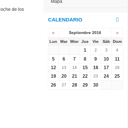
Mapa
e
S
r
e
s
v
CALENDARIO
a
i
r
e
i
«
Septiembre 2016
»
n
o
e
Lun
Mar
Mier
Jue
Vie
Sáb
Dom
:
L
C
1
2
3
4
a
o
N
p
5
6
7
8
9
10
11
o
a
12
13
14
15
16
17
18
c
C
h
h
19
20
21
22
23
24
25
e
a
d
26
27
28
29
30
l
e
l
l
e
o
n
s
g
M
e
u
r
s
1
e