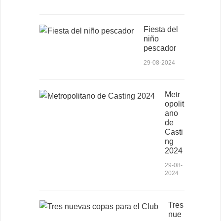
Fiesta del
niño
pescador
29-08-2024
Metr
opolit
ano
de
Casti
ng
2024
29-08-
2024
Tres
nue