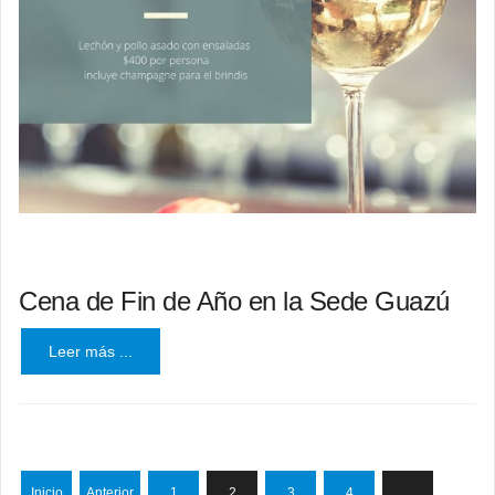
Cena de Fin de Año en la Sede Guazú
Leer más ...
Inicio
Anterior
1
2
3
4
…