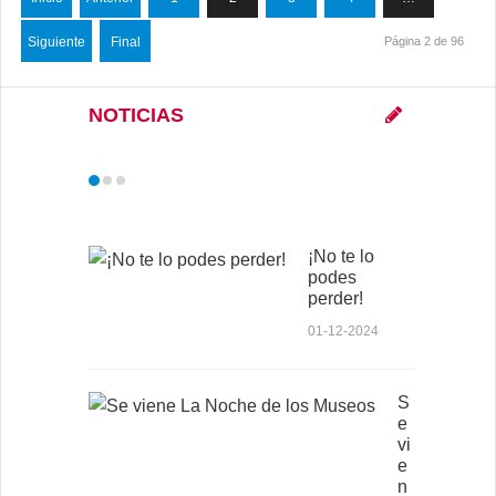
Siguiente
Final
Página 2 de 96
NOTICIAS
¡No te lo
podes
perder!
01-12-2024
S
e
vi
e
n