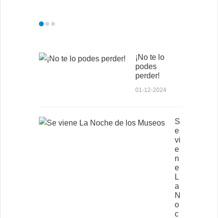
¡No te lo
podes
perder!
01-12-2024
S
e
vi
e
n
e
L
a
N
o
c