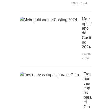
29-08-2024
Metr
opolit
ano
de
Casti
ng
2024
29-08-
2024
Tres
nue
vas
cop
as
para
el
Clu