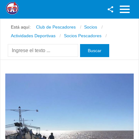
Facebook
Está aquí:
Club de Pescadores
Socios
Youtube
Actividades Deportivas
Socios Pescadores
Twitter
Instagram