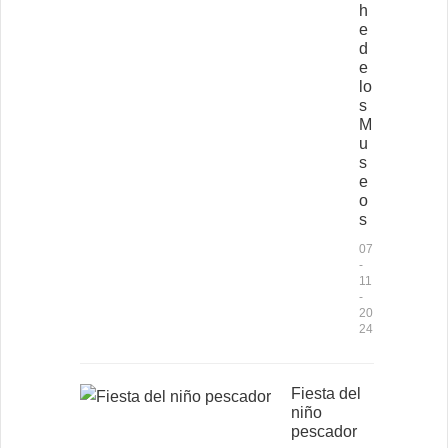
h
e
d
e
lo
s
M
u
s
e
o
s
07
-
11
-
20
24
Fiesta del
niño
pescador