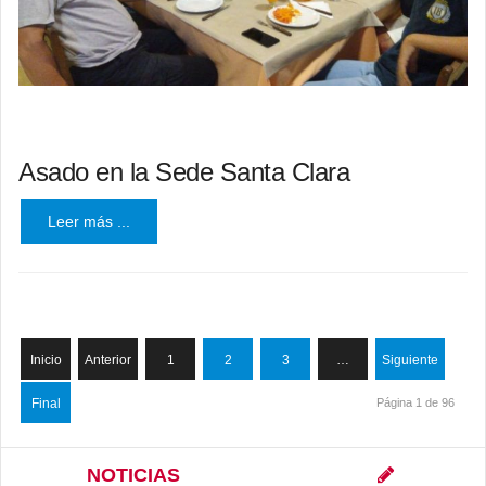
Asado en la Sede Santa Clara
Leer más ...
Inicio
Anterior
1
2
3
…
Siguiente
Final
Página 1 de 96
NOTICIAS