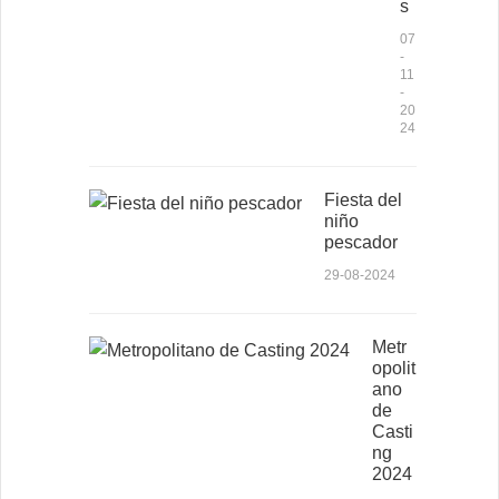
s
07
-
11
-
20
24
Fiesta del
niño
pescador
29-08-2024
Metr
opolit
ano
de
Casti
ng
2024