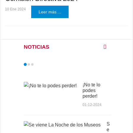
10 Ene 2024
Leer más ...
NOTICIAS
¡No te lo
podes
perder!
01-12-2024
S
e