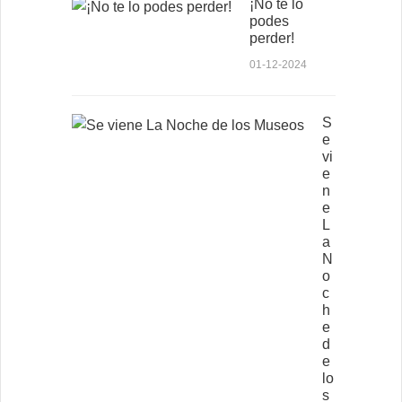
¡No te lo
podes
perder!
01-12-2024
S
e
vi
e
n
e
L
a
N
o
c
h
e
d
e
lo
s