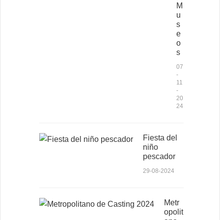
M
u
s
e
o
s
07
-
11
-
20
24
Fiesta del
niño
pescador
29-08-2024
Metr
opolit