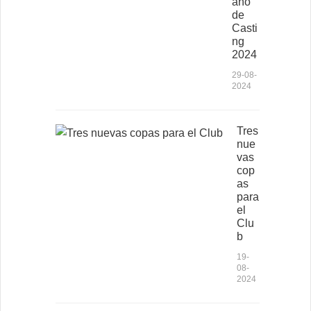
ano
de
Casti
ng
2024
29-08-
2024
Tres
nue
vas
cop
as
para
el
Clu
b
19-
08-
2024