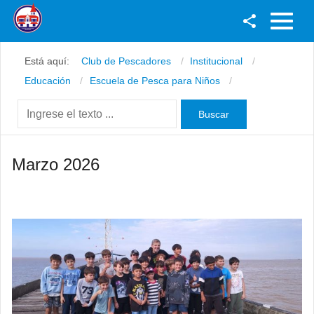
Facebook
Está aquí:
Club de Pescadores
Institucional
Youtube
Educación
Escuela de Pesca para Niños
Twitter
Instagram
Marzo 2026