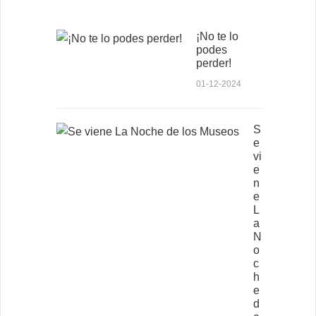
¡No te lo
podes
perder!
01-12-2024
S
e
vi
e
n
e
L
a
N
o
c
h
e
d