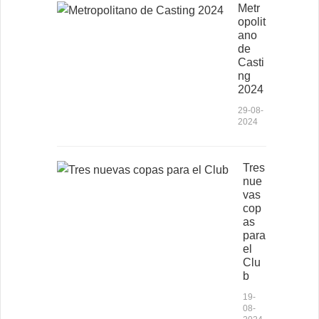
Metr
opolit
ano
de
Casti
ng
2024
29-08-
2024
Tres
nue
vas
cop
as
para
el
Clu
b
19-
08-