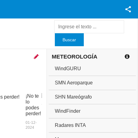
Facebook
Youtube
Twitter
Instagram
METEOROLOGÍA
WindGURU
SMN Aeroparque
¡No te
C
SHN Mareógrafo
lo
o
podes
p
WindFinder
perder!
a
a
01-12-
Radares INTA
n
2024
i
v