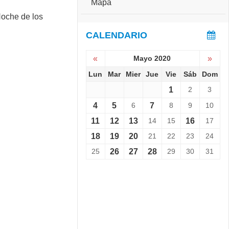
Mapa
e
S
r
e
s
v
CALENDARIO
a
i
r
e
i
«
Mayo 2020
»
n
o
e
Lun
Mar
Mier
Jue
Vie
Sáb
Dom
:
L
C
1
2
3
a
o
N
p
4
5
6
7
8
9
10
o
a
11
12
13
14
15
16
17
c
C
h
h
18
19
20
21
22
23
24
e
a
d
25
26
27
28
29
30
31
l
e
l
l
e
o
n
s
g
M
e
u
r
s
1
e