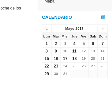
Mapa
e
S
r
e
s
v
CALENDARIO
a
i
r
e
i
«
Mayo 2017
»
n
o
e
Lun
Mar
Mier
Jue
Vie
Sáb
Dom
:
L
C
1
2
3
4
5
6
7
a
o
N
8
9
10
11
12
13
14
p
o
a
15
16
17
18
19
20
21
c
C
h
h
22
23
24
25
26
27
28
e
a
d
29
30
31
l
e
l
l
e
o
n
s
g
M
e
u
r
s
1
e