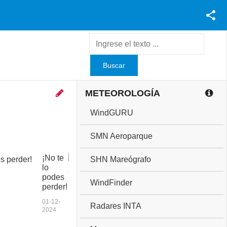
Facebook
Youtube
Twitter
Instagram
METEOROLOGÍA
WindGURU
SMN Aeroparque
¡No te
C
SHN Mareógrafo
lo
o
podes
p
WindFinder
perder!
a
a
01-12-
Radares INTA
n
2024
i
v