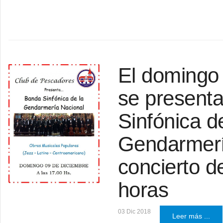
El domingo
se presenta
Sinfónica d
Gendarmerí
concierto d
horas
03 Dic 2018
Leer más ...