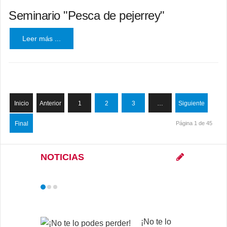
Seminario "Pesca de pejerrey"
Leer más ...
Inicio
Anterior
1
2
3
…
Siguiente
Final
Página 1 de 45
NOTICIAS
¡No te lo