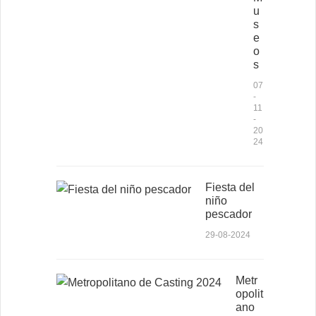
u
s
e
o
s
07
-
11
-
20
24
Fiesta del
niño
pescador
29-08-2024
Metr
opolit
ano