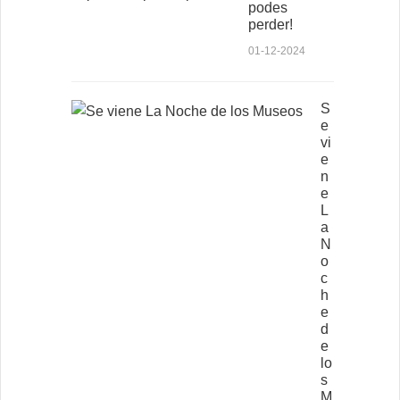
podes
perder!
01-12-2024
S
e
vi
e
n
e
L
a
N
o
c
h
e
d
e
lo
s
M