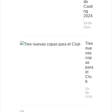
de
Casti
ng
2024
29-08-
2024
Tres
nue
vas
cop
as
para
el
Clu
b
19-
08-
2024