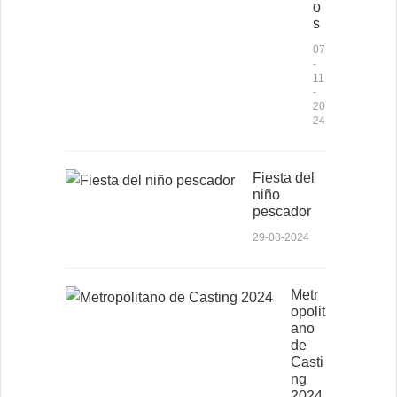
o
s
07
-
11
-
20
24
Fiesta del
niño
pescador
29-08-2024
Metr
opolit
ano
de
Casti
ng
2024