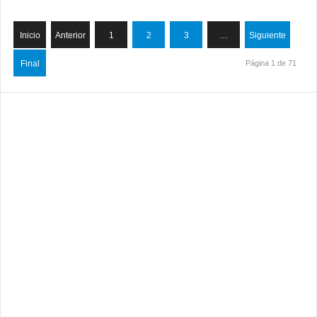
Inicio
Anterior
1
2
3
…
Siguiente
Final
Página 1 de 71