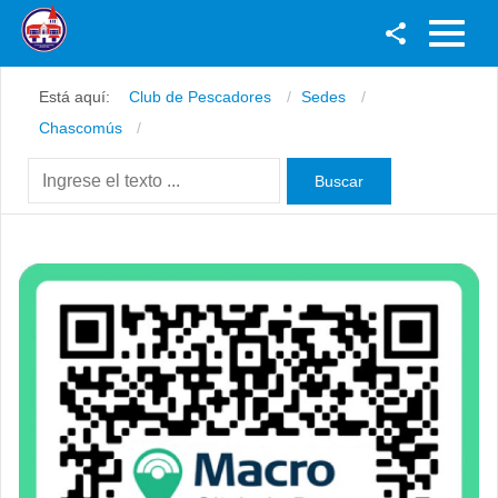
Facebook
Está aquí:
Club de Pescadores
Sedes
Youtube
Chascomús
Twitter
Instagram