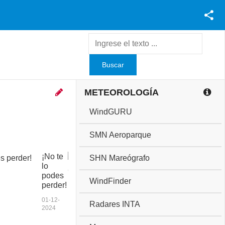
Facebook
Youtube
Twitter
Instagram
METEOROLOGÍA
WindGURU
SMN Aeroparque
¡No te
C
SHN Mareógrafo
lo
o
podes
p
WindFinder
perder!
a
a
01-12-
Radares INTA
n
2024
i
v