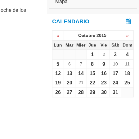
Mapa
e
S
r
e
s
v
CALENDARIO
a
i
r
e
i
«
Octubre 2015
»
n
o
e
Lun
Mar
Mier
Jue
Vie
Sáb
Dom
:
L
C
1
2
3
4
a
o
N
p
5
6
7
8
9
10
11
o
a
12
13
14
15
16
17
18
c
C
h
h
19
20
21
22
23
24
25
e
a
d
26
27
28
29
30
31
l
e
l
l
e
o
n
s
g
M
e
u
r
s
1
e