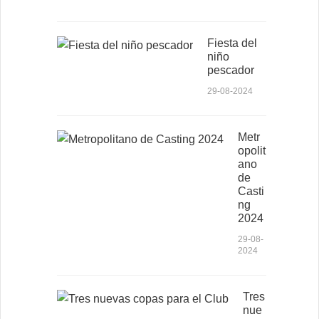
Fiesta del
niño
pescador
29-08-2024
Metr
opolit
ano
de
Casti
ng
2024
29-08-
2024
Tres
nue