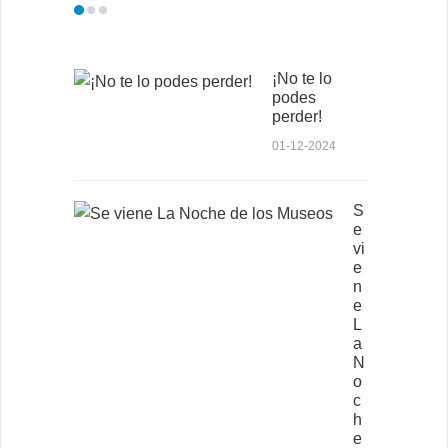
¡No te lo
podes
perder!
01-12-2024
S
e
vi
e
n
e
L
a
N
o
c
h
e