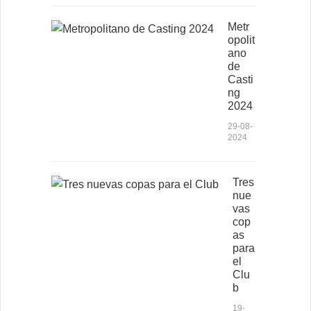
Metr
opolit
ano
de
Casti
ng
2024
29-08-
2024
Tres
nue
vas
cop
as
para
el
Clu
b
19-