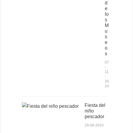
d
e
lo
s
M
u
s
e
o
s
07
-
11
-
20
24
Fiesta del
niño
pescador
29-08-2024