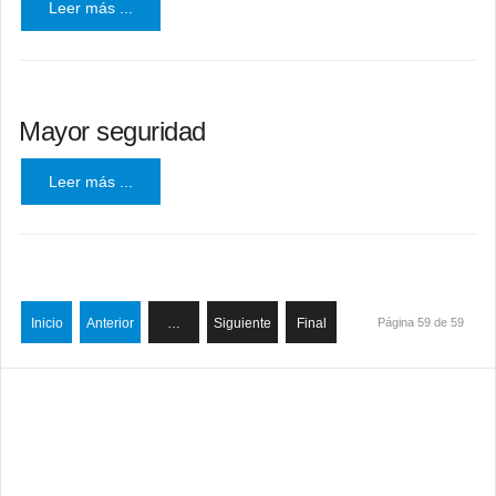
Leer más ...
Mayor seguridad
Leer más ...
Inicio
Anterior
…
Siguiente
Final
Página 59 de 59