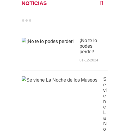
NOTICIAS
¡No te lo
podes
perder!
01-12-2024
S
e
vi
e
n
e
L
a
N
o