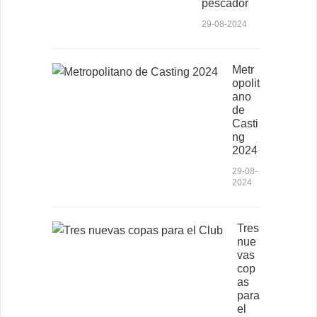
pescador
29-08-2024
Metr
opolit
ano
de
Casti
ng
2024
29-08-
2024
Tres
nue
vas
cop
as
para
el