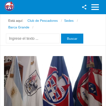
Facebook
Está aquí:
Club de Pescadores
Sedes
Youtube
Barca Grande
Twitter
Instagram