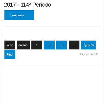
2017 - 114º Período
Leer más ...
Inicio
Anterior
1
2
3
…
Siguiente
Final
Página 1 de 150