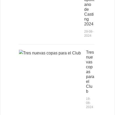
ano
de
Casti
ng
2024
29-08-
2024
Tres
nue
vas
cop
as
para
el
Clu
b
19-
08-
2024