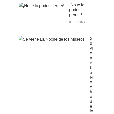
¡No te lo
podes
perder!
01-12-2024
S
e
vi
e
n
e
L
a
N
o
c
h
e
d
e
lo