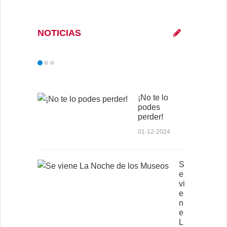
NOTICIAS
¡No te lo
podes
perder!
01-12-2024
S
e
vi
e
n
e
L