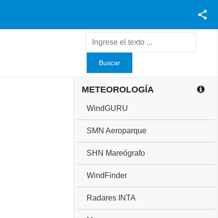
Facebook
Youtube
Twitter
Instagram
METEOROLOGÍA
WindGURU
SMN Aeroparque
SHN Mareógrafo
WindFinder
Radares INTA