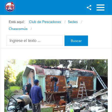
Facebook
Está aquí:
Club de Pescadores
Sedes
Youtube
Chascomús
Twitter
Instagram