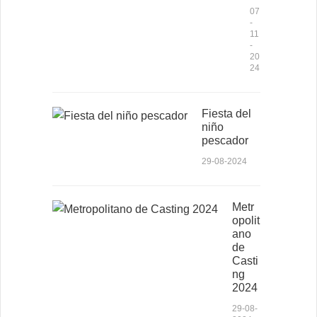
07
-
11
-
20
24
Fiesta del
niño
pescador
29-08-2024
Metr
opolit
ano
de
Casti
ng
2024
29-08-