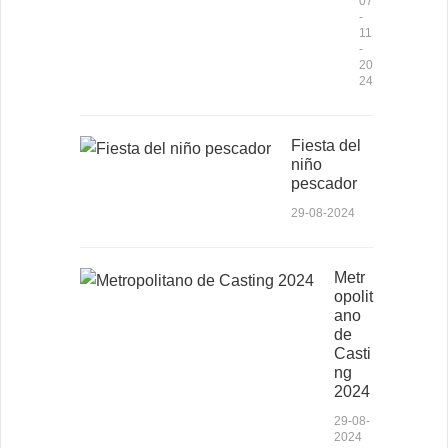
07
-
11
-
20
24
Fiesta del
niño
pescador
29-08-2024
Metr
opolit
ano
de
Casti
ng
2024
29-08-
2024