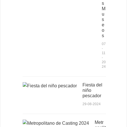
s
M
u
s
e
o
s
07
-
11
-
20
24
Fiesta del
niño
pescador
29-08-2024
Metr