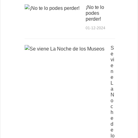
¡No te lo
podes
perder!
01-12-2024
S
e
vi
e
n
e
L
a
N
o
c
h
e
d
e
lo