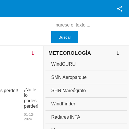
Facebook
Youtube
Twitter
Instagram
METEOROLOGÍA
WindGURU
SMN Aeroparque
¡No te
C
SHN Mareógrafo
lo
o
podes
p
WindFinder
perder!
a
a
01-12-
Radares INTA
n
2024
i
v