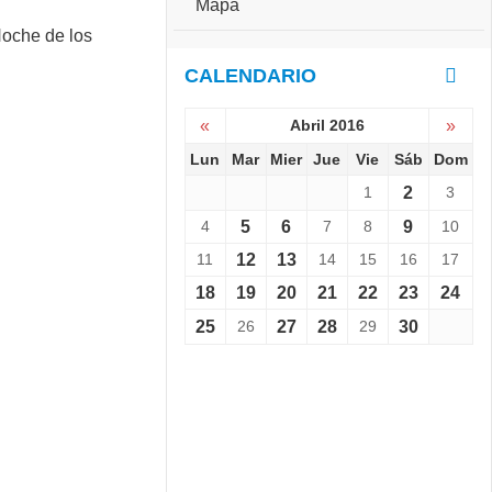
Mapa
e
S
r
e
s
v
CALENDARIO
a
i
r
e
i
«
Abril 2016
»
n
o
e
Lun
Mar
Mier
Jue
Vie
Sáb
Dom
:
L
C
1
2
3
a
o
N
p
4
5
6
7
8
9
10
o
a
11
12
13
14
15
16
17
c
C
h
h
18
19
20
21
22
23
24
e
a
d
25
26
27
28
29
30
l
e
l
l
e
o
n
s
g
M
e
u
r
s
1
e