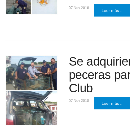
07 Nov 2018
Leer más ...
Se adquiri
peceras par
Club
07 Nov 2018
Leer más ...