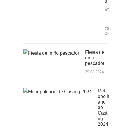
s
07
-
11
-
20
24
Fiesta del
niño
pescador
29-08-2024
Metr
opolit
ano
de
Casti
ng
2024