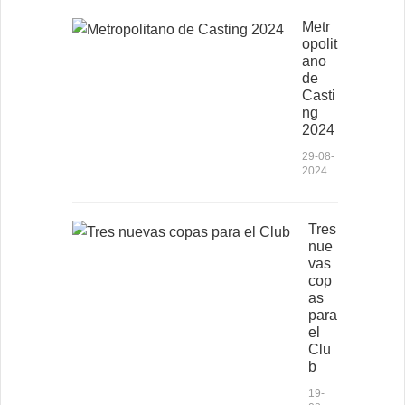
Metr
opolit
ano
de
Casti
ng
2024
29-08-
2024
Tres
nue
vas
cop
as
para
el
Clu
b
19-