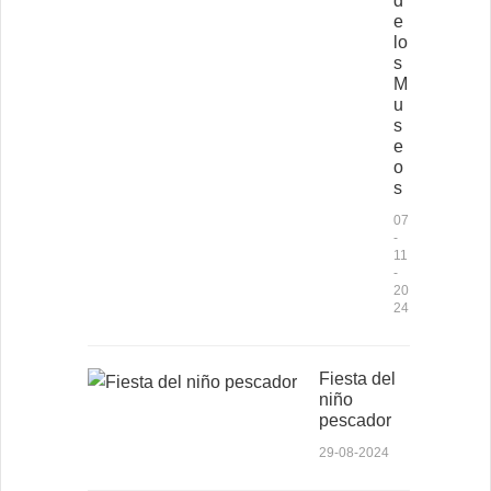
d
e
lo
s
M
u
s
e
o
s
07
-
11
-
20
24
Fiesta del
niño
pescador
29-08-2024