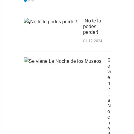
¡No te lo
podes
perder!
01-12-2024
S
e
vi
e
n
e
L
a
N
o
c
h
e