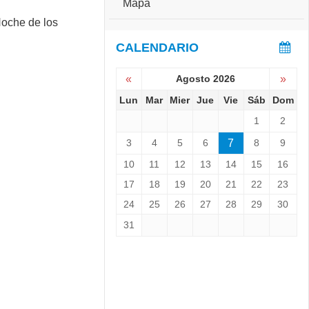
Mapa
e
S
r
e
s
v
CALENDARIO
a
i
r
e
i
«
Agosto 2026
»
n
o
e
Lun
Mar
Mier
Jue
Vie
Sáb
Dom
:
L
C
1
2
a
o
N
p
3
4
5
6
7
8
9
o
a
c
10
11
12
13
14
15
16
C
h
h
17
18
19
20
21
22
23
e
a
d
24
25
26
27
28
29
30
l
e
l
31
l
e
o
n
s
g
M
e
u
r
s
1
e