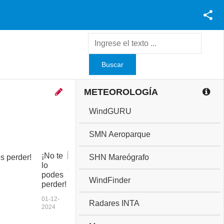
Facebook
Youtube
Twitter
Instagram
METEOROLOGÍA
WindGURU
SMN Aeroparque
¡No te
C
SHN Mareógrafo
lo
o
podes
p
WindFinder
perder!
a
a
01-12-
Radares INTA
n
2024
i
v