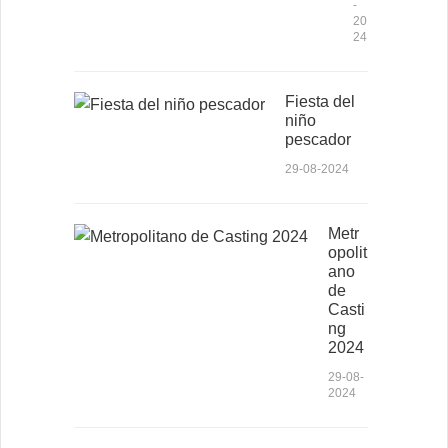
-
20
24
Fiesta del
niño
pescador
29-08-2024
Metr
opolit
ano
de
Casti
ng
2024
29-08-
2024