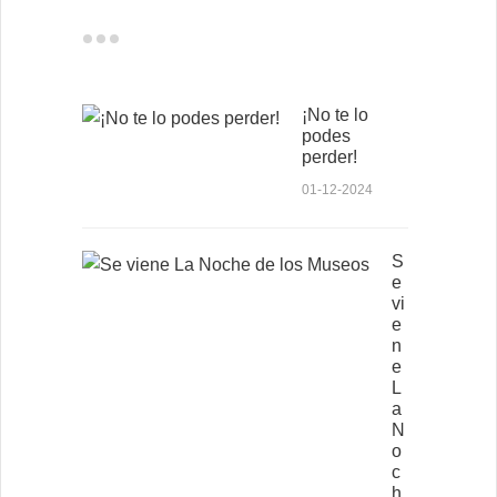
¡No te lo
podes
perder!
01-12-2024
S
e
vi
e
n
e
L
a
N
o
c
h