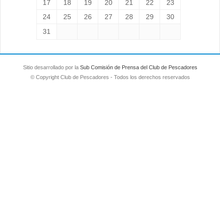
17
18
19
20
21
22
23
24
25
26
27
28
29
30
31
Sitio desarrollado por la
Sub Comisión de Prensa del Club de Pescadores
© Copyright Club de Pescadores - Todos los derechos reservados