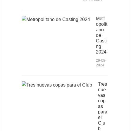
Metr
opolit
ano
de
Casti
ng
2024
29-08-
2024
Tres
nue
vas
cop
as
para
el
Clu
b