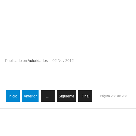
Publicado en
Autoridades
02 Nov 2012
Inicio
Anterior
…
Siguiente
Final
Página 288 de 288