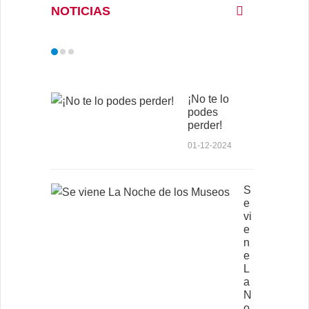
NOTICIAS
¡No te lo
podes
perder!
01-12-2024
S
e
vi
e
n
e
L
a
N
o