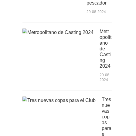
pescador
29-08-2024
Metr
opolit
ano
de
Casti
ng
2024
29-08-
2024
Tres
nue
vas
cop
as
para
el