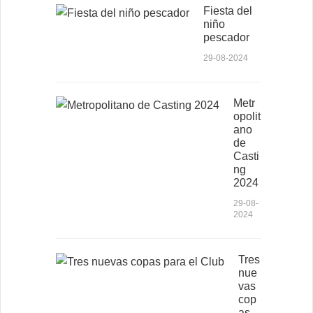
Fiesta del
niño
pescador
29-08-2024
Metr
opolit
ano
de
Casti
ng
2024
29-08-
2024
Tres
nue
vas
cop
as