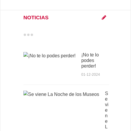
NOTICIAS
¡No te lo
podes
perder!
01-12-2024
S
e
vi
e
n
e
L