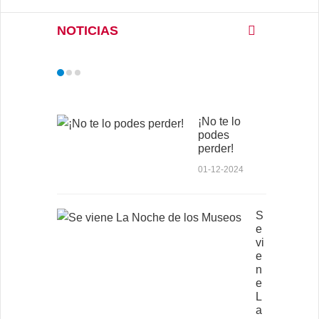
NOTICIAS
¡No te lo
podes
perder!
01-12-2024
S
e
vi
e
n
e
L
a