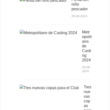
niño
pescador
29-08-2024
Metr
opolit
ano
de
Casti
ng
2024
29-08-
2024
Tres
nue
vas
cop
as