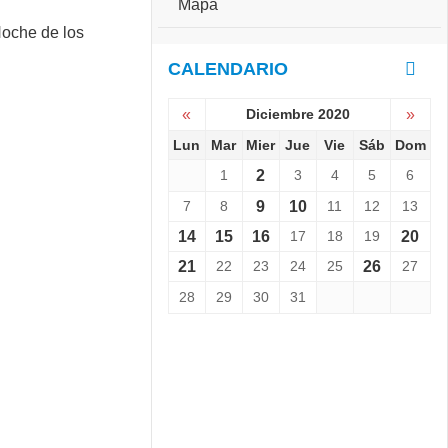
Mapa
e
S
r
e
s
v
CALENDARIO
a
i
r
e
i
«
Diciembre 2020
»
n
o
e
Lun
Mar
Mier
Jue
Vie
Sáb
Dom
:
L
C
1
2
3
4
5
6
a
o
N
p
7
8
9
10
11
12
13
o
a
14
15
16
17
18
19
20
c
C
h
h
21
22
23
24
25
26
27
e
a
d
28
29
30
31
l
e
l
l
e
o
n
s
g
M
e
u
r
s
1
e