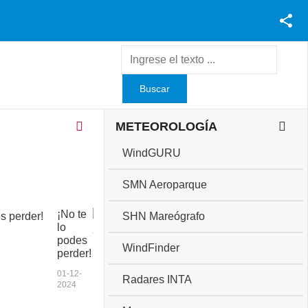
Facebook
Youtube
Twitter
Instagram
METEOROLOGÍA
WindGURU
SMN Aeroparque
¡No te
C
SHN Mareógrafo
lo
o
podes
p
WindFinder
perder!
a
a
01-12-
Radares INTA
n
2024
i
v