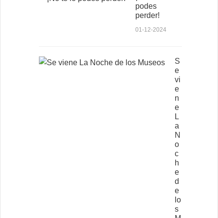
podes
perder!
01-12-2024
S
e
vi
e
n
e
L
a
N
o
c
h
e
d
e
lo
s