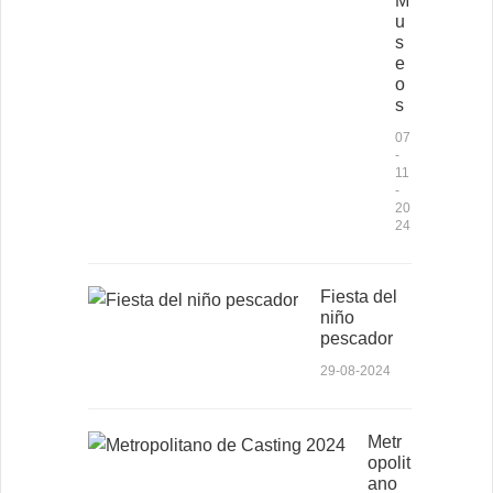
M
u
s
e
o
s
07
-
11
-
20
24
Fiesta del
niño
pescador
29-08-2024
Metr
opolit
ano