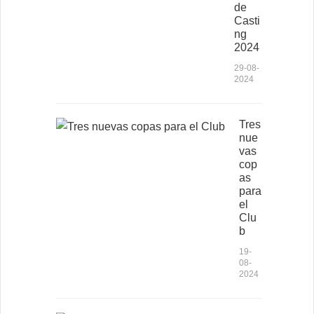
de
Casti
ng
2024
29-08-
2024
Tres
nue
vas
cop
as
para
el
Clu
b
19-
08-
2024