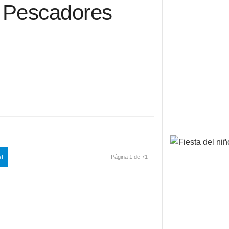
e Pescadores
al
Página 1 de 71