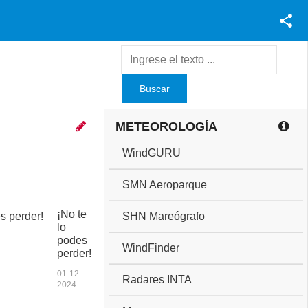
Facebook
Youtube
Twitter
Instagram
METEOROLOGÍA
WindGURU
SMN Aeroparque
¡No te
C
SHN Mareógrafo
lo
o
podes
p
WindFinder
perder!
a
a
01-12-
Radares INTA
n
2024
i
v