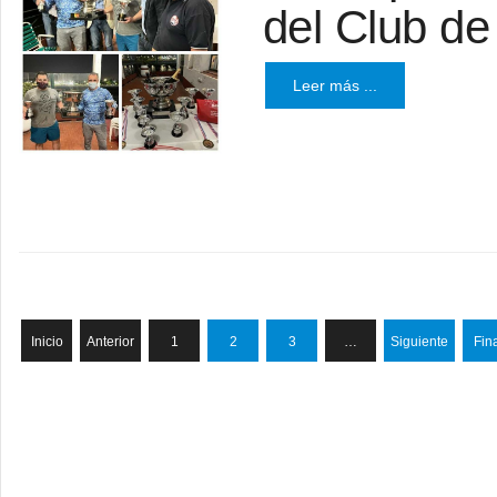
del Club d
Leer más ...
Inicio
Anterior
1
2
3
…
Siguiente
Fin