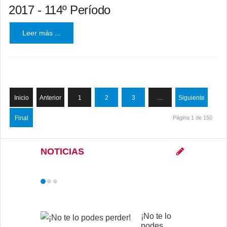
2017 - 114º Período
Leer más ...
Inicio
Anterior
1
2
3
…
Siguiente
Final
Página 1 de 150
NOTICIAS
¡No te lo
podes