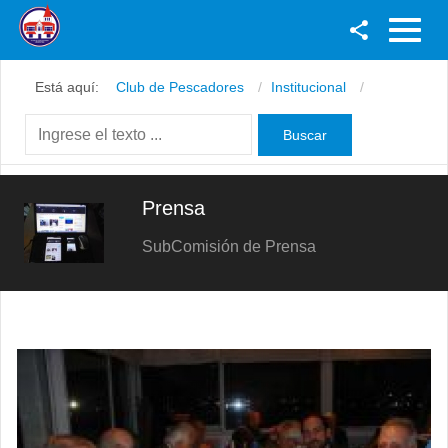
Facebook
Está aquí:
Club de Pescadores
Institucional
Youtube
Twitter
Instagram
Prensa
SubComisión de Prensa