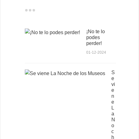
¡No te lo
podes
perder!
01-12-2024
S
e
vi
e
n
e
L
a
N
o
c
h