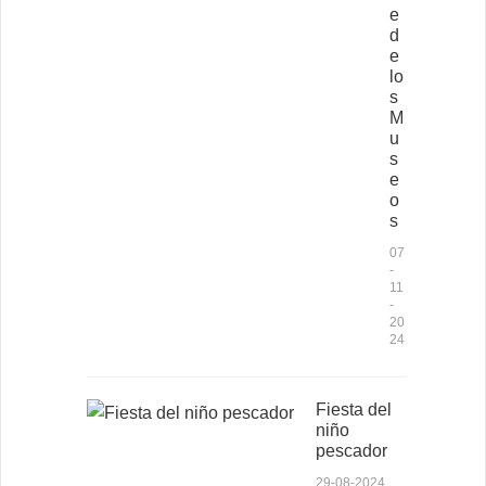
e
d
e
lo
s
M
u
s
e
o
s
07
-
11
-
20
24
Fiesta del
niño
pescador
29-08-2024