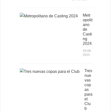
Metr
opolit
ano
de
Casti
ng
2024
29-08-
2024
Tres
nue
vas
cop
as
para
el
Clu
b