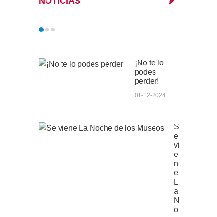
NOTICIAS
¡No te lo
podes
perder!
01-12-2024
S
e
vi
e
n
e
L
a
N
o