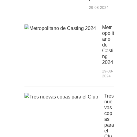
29-08-2024
Metr
opolit
ano
de
Casti
ng
2024
29-08-
2024
Tres
nue
vas
cop
as
para
el
Clu