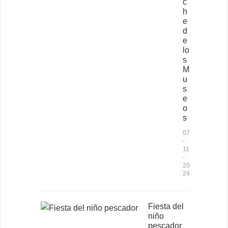
c
h
e
d
e
lo
s
M
u
s
e
o
s
07
-
11
-
20
24
Fiesta del
niño
pescador