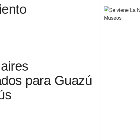
iento
aires
ados para Guazú
ús