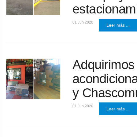
estacionam
01 Jun 2020
Leer más ...
Adquirimos 
acondicion
y Chascom
01 Jun 2020
Leer más ...