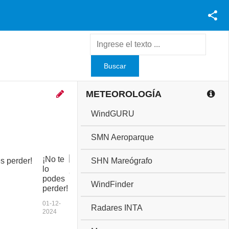
Facebook
Youtube
Twitter
Instagram
METEOROLOGÍA
WindGURU
SMN Aeroparque
¡No te
C
SHN Mareógrafo
lo
o
podes
p
WindFinder
perder!
a
a
01-12-
Radares INTA
n
2024
i
v