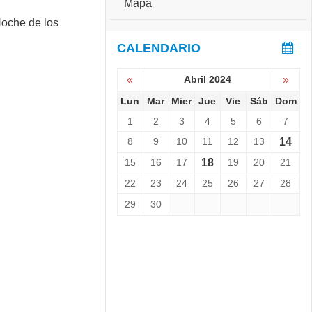
Mapa
e
S
r
e
s
v
CALENDARIO
a
i
r
e
i
«
Abril 2024
»
n
o
e
Lun
Mar
Mier
Jue
Vie
Sáb
Dom
:
L
C
1
2
3
4
5
6
7
a
o
N
8
9
10
11
12
13
14
p
o
a
15
16
17
18
19
20
21
c
C
h
h
22
23
24
25
26
27
28
e
a
29
30
d
l
e
l
l
e
o
n
s
g
M
e
u
r
s
1
e