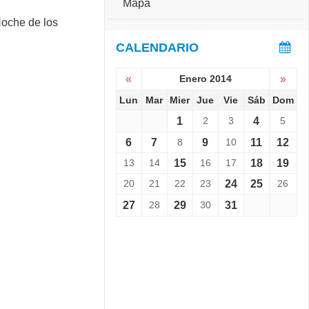
Mapa
e
S
r
e
s
v
CALENDARIO
a
i
r
e
i
«
Enero 2014
»
n
o
e
Lun
Mar
Mier
Jue
Vie
Sáb
Dom
:
L
C
1
2
3
4
5
a
o
N
p
6
7
8
9
10
11
12
o
a
13
14
15
16
17
18
19
c
C
h
h
20
21
22
23
24
25
26
e
a
d
27
28
29
30
31
l
e
l
l
e
o
n
s
g
M
e
u
r
s
1
e