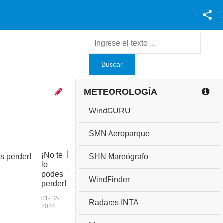
Facebook
Youtube
Twitter
Instagram
METEOROLOGÍA
WindGURU
SMN Aeroparque
¡No te
C
SHN Mareógrafo
lo
o
podes
p
WindFinder
perder!
a
a
01-12-
Radares INTA
n
2024
i
v